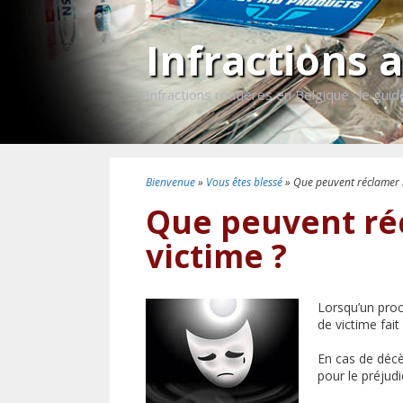
Aller
au
Infractions 
contenu
Infractions routières en Belgique : le guid
Bienvenue
»
Vous êtes blessé
»
Que peuvent réclamer l
Que peuvent réc
victime ?
Lorsqu’un proch
de victime fai
En cas de décè
pour le préjud